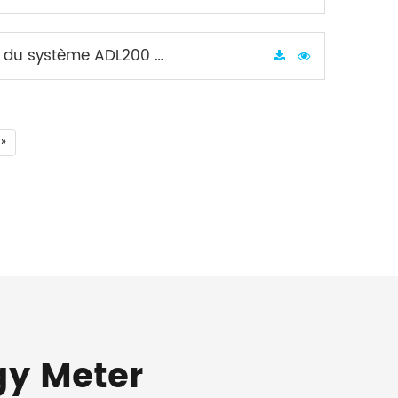
ème ADL200 (Annuler PW)
»
gy Meter