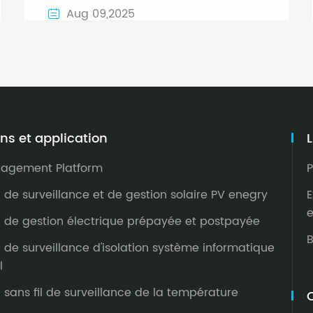
Aug 09,2025

ons et application
nagement Platform
P
n de surveillance et de gestion solaire PV enegry
E
e
n de gestion électrique prépayée et postpayée
B
n de surveillance d'isolation système informatique
l
n sans fil de surveillance de la température