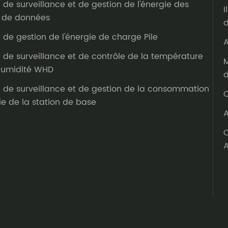
n de surveillance et de gestion de l'énergie des
I
 de données
d
n de gestion de l'énergie de charge Pile
A
n de surveillance et de contrôle de la température
M
'humidité WHD
d
n de surveillance et de gestion de la consommation
C
ie de la station de base
A
C
A