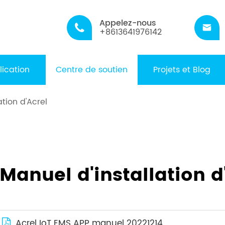
Appelez-nous


+8613641976142
lication
Centre de soutien
Projets et Blog
ation d'Acrel
Manuel d'installation d
Acrel IoT EMS APP manuel 20221214