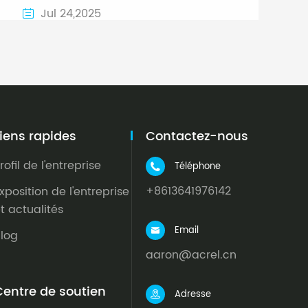
Jul 24,2025

Liens rapides
Contactez-nous
rofil de l'entreprise
Téléphone

+8613641976142
xposition de l'entreprise
t actualités
Email

log
aaron@acrel.cn
Centre de soutien
Adresse
