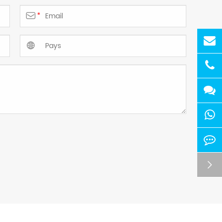

*

