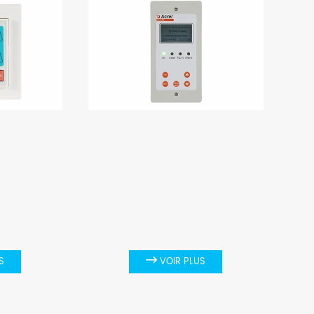
S

VOIR PLUS