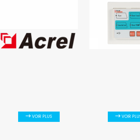

VOIR PLUS

VOIR PLU