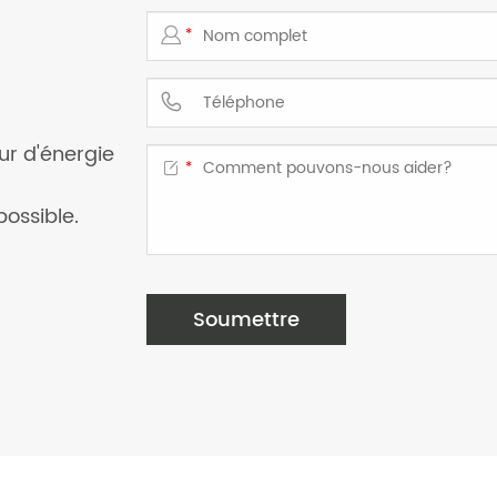

*
l

r d'énergie

*
ossible.
Soumettre