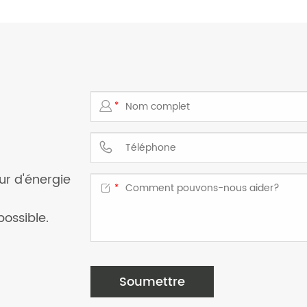

*
l

r d'énergie

*
ossible.
Soumettre