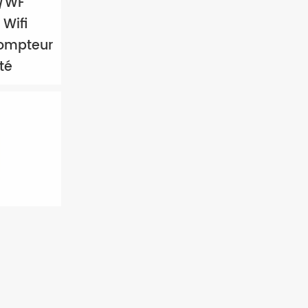
/WF
Wifi
ompteur
ité