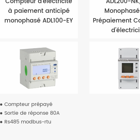
Compteur d'électricité
ADL200-NK
à paiement anticipé
Monophasé 
monophasé ADL100-EY
Prépaiement C
d'électric
● Compteur prépayé
● Sortie de réponse 80A
● Rs485 modbus-rtu