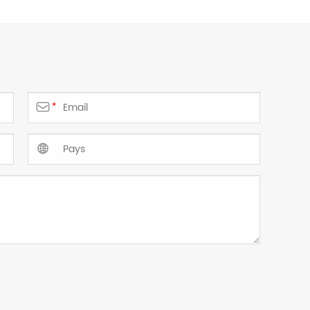

*
