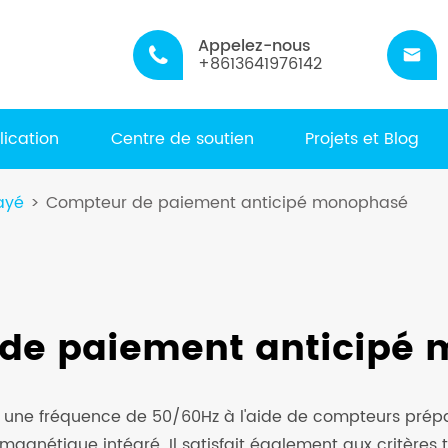
Appelez-nous


+8613641976142
lication
Centre de soutien
Projets et Blog
ayé
Compteur de paiement anticipé monophasé
de paiement anticipé
r une fréquence de 50/60Hz à l'aide de compteurs prépay
magnétique intégré. Il satisfait également aux critères