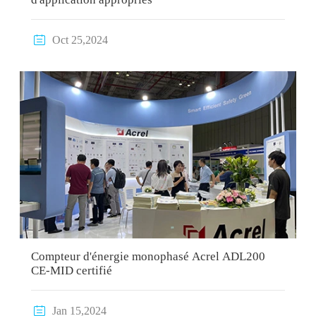

Oct 25,2024
Compteur d'énergie monophasé Acrel ADL200
CE-MID certifié

Jan 15,2024